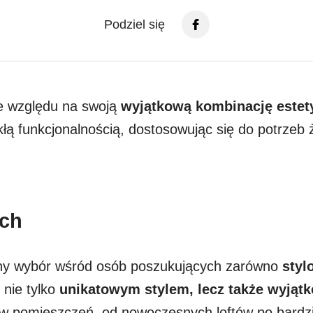
Podziel się
e względu na swoją
wyjątkową kombinację estety
ą funkcjonalnością, dostosowując się do potrzeb 
ych
rny wybór wśród osób poszukujących zarówno
styl
nie tylko
unikatowym stylem, lecz także wyjątk
ów pomieszczeń, od nowoczesnych loftów po bardzi