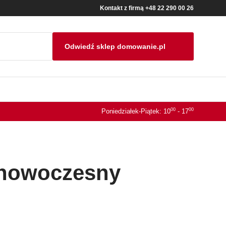
Kontakt z firmą
+48 22 290 00 26
Odwiedź sklep
domowanie.pl
00
00
Poniedziałek-Piątek: 10
- 17
j nowoczesny