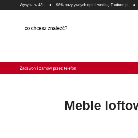
Wysyłka w 48h
98% pozytywnych opinii według Zaufane.pl
Zadzwoń i zamów przez telefon
Meble lofto