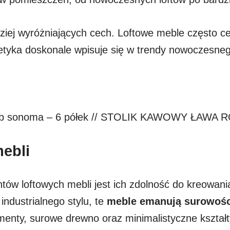
rdziej wyróżniających cech. Loftowe meble często 
etyka doskonale wpisuje się w trendy nowoczesneg
y-dąb sonoma – 6 półek // STOLIK KAWOWY ŁAW
mebli
tów loftowych mebli jest ich zdolność do kreowani
industrialnego stylu, te
meble emanują surowości
enty, surowe drewno oraz minimalistyczne kształ