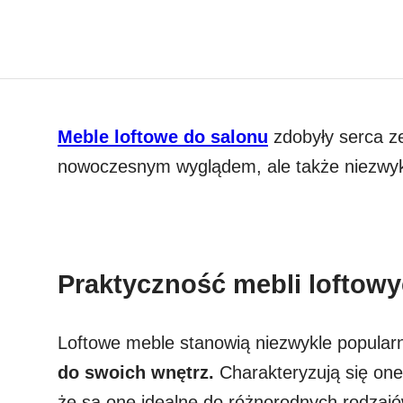
Meble loftowe
do salonu
zdobyły serca z
nowoczesnym wyglądem, ale także niezwykł
Praktyczność mebli loftow
Loftowe meble stanowią niezwykle popula
do swoich wnętrz.
Charakteryzują się one 
że są one idealne do różnorodnych rodzaj