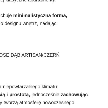
cechuje
minimalistyczna forma,
o designu wnętrz, nadając
A ROSE DĄB ARTISAN/CZERŃ
a niepowtarzalnego klimatu
ą i prostotą,
jednocześnie
zachowując
ty tworzą atmosferę nowoczesnego